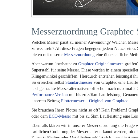
Messerzuordnung Graphtec S
Welches Messer passt zu meiner Anwendung? Welchen Messerh
zu wechseln? All diese Fragen begegnen jedem Nutzer eines
bieten mit unserer
Messerzuordnung
eine übersichtliche Meth
Aber warum überhaupt zu
Graphtec Originalmessern
greifen
Superstahl für seine Messer. Diese werden in einem speziell
Klingenwinkel geschliffen. Hierdurch entstehen leistungsfä
So erreichen selbst
Standardmesser
von Graphtec eine Laufle
nachgemachte Messeralternativen oft schon nach maximal 2-3 
Performance Version
mit bis zu 30km Laufleistung. Genauere
unserem Beitrag
Plottermesser – Original von Graphtec
Sie brauchen Ihren Plotter nicht so oft? Kein Problem! Graph
oder dem
ECO-Messer
mit bis zu 5km Laufleistung eine Lös
Ebenfalls klären wir in unserer Messerzuordnung die Frage 
farblichen Codierung der Messerhalter erkannt werden, ob d
Kunststoffhalter oder Metallhalter erklärt sich über die An