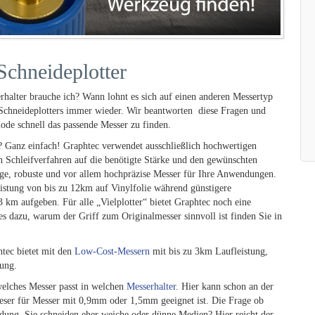
chneideplotter
alter brauche ich? Wann lohnt es sich auf einen anderen Messertyp
 Schneideplotters immer wieder. Wir beantworten diese Fragen und
ode schnell das passende Messer zu finden.
? Ganz einfach! Graphtec verwendet ausschließlich hochwertigen
en Schleifverfahren auf die benötigte Stärke und den gewünschten
hige, robuste und vor allem hochpräzise Messer für Ihre Anwendungen.
istung von bis zu 12km auf Vinylfolie während günstigere
km aufgeben. Für alle „Vielplotter“ bietet Graphtec noch eine
s dazu, warum der Griff zum Originalmesser sinnvoll ist finden Sie in
tec bietet mit den
Low-Cost-Messern
mit bis zu 3km Laufleistung,
ung.
welches Messer passt in welchen
Messerhalter
. Hier kann schon an der
ieser für Messer mit 0,9mm oder 1,5mm geeignet ist. Die Frage ob
wedung. Sie schneiden eher weiche oder dünne Medien? Hier reicht der