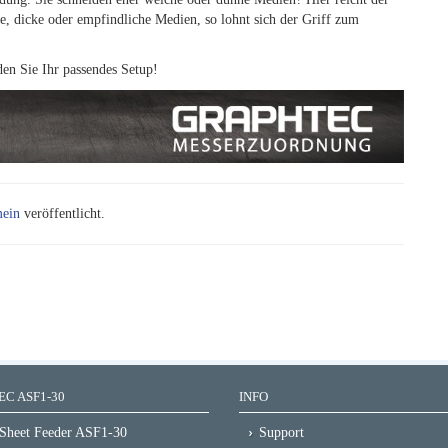
te, dicke oder empfindliche Medien, so lohnt sich der Griff zum
en Sie Ihr passendes Setup!
mein
veröffentlicht.
C ASF1-30
INFO
Sheet Feeder ASF1-30
Support