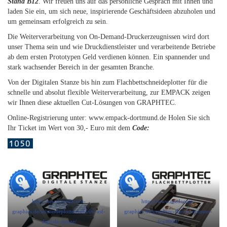
Stand B12
. Wir freuen uns auf das persönliche Gespräch mit Ihnen und
laden Sie ein, um sich neue, inspirierende Geschäftsideen abzuholen und
um gemeinsam erfolgreich zu sein.
Die Weiterverarbeitung von On-Demand-Druckerzeugnissen wird dort
unser Thema sein und wie Druckdienstleister und verarbeitende Betriebe
ab dem ersten Prototypen Geld verdienen können. Ein spannender und
stark wachsender Bereich in der gesamten Branche.
Von der Digitalen Stanze bis hin zum Flachbettschneideplotter für die
schnelle und absolut flexible Weiterverarbeitung, zur EMPACK zeigen
wir Ihnen diese aktuellen Cut-Lösungen von GRAPHTEC.
Online-Registrierung unter: www.empack-dortmund.de Holen Sie sich
Ihr Ticket im Wert von 30,- Euro mit dem
Code:
https://www.medacom-
https://www.medacom-
graphics.de/schneideplotter/ce6000-asf-
graphics.de/graphtec-flachbettplotter-
digitale-stanze/
fcx4000/